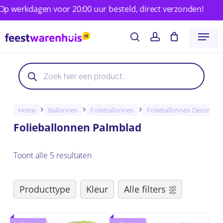
Skip
werkdagen voor 20:00 uur besteld, direct verzonden!
to
Close
Winkelwagen
Cart
Menu
main
search
account
content
Producten
Producten
zoeken
zoeken
Home
Ballonnen
Folieballonnen
Folieballonnen Decoratie
Folieballonnen Palmblad
Toont alle 5 resultaten
Producttype
Kleur
Alle filters