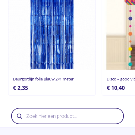
Deurgordijn folie Blauw 2×1 meter
Disco – good vib
€
2,35
€
10,40
Producten
zoeken