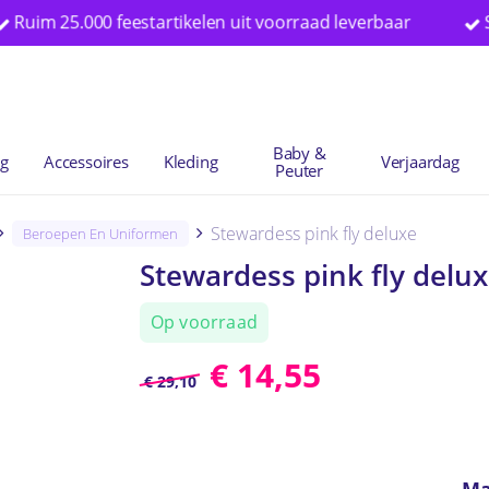
m 25.000 feestartikelen uit voorraad leverbaar
Specia
Winkelwag
Baby &
ng
Accessoires
Kleding
Verjaardag
Peuter
Stewardess pink fly deluxe
Beroepen En Uniformen
Stewardess pink fly delu
Op voorraad
€
14,55
€
29,10