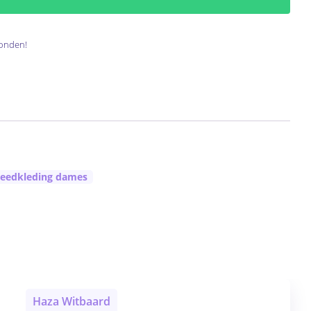
onden!
leedkleding dames
Haza Witbaard