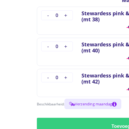
Ma
Stewardess pink &
(mt 38)
to search or ESC to close
Stewardess pink &
(mt 40)
Stewardess pink &
(mt 42)
Verzending maandag
Beschikbaarheid:
Toevoe