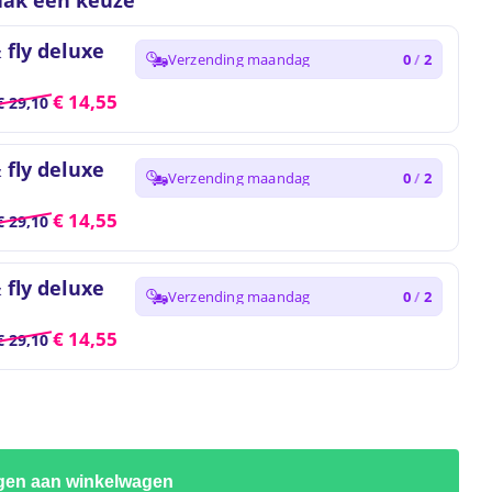
ak een keuze
 fly deluxe
Verzending maandag
0
/
2
€
14,55
€
29,10
 fly deluxe
Verzending maandag
0
/
2
€
14,55
€
29,10
 fly deluxe
Verzending maandag
0
/
2
€
14,55
€
29,10
gen aan winkelwagen