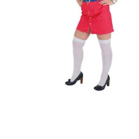
Producten
zoeken
Hit enter 