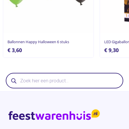
Ballonnen Happy Halloween 6 stuks
LED Gigaballo
€
3,60
€
9,30
Producten
zoeken